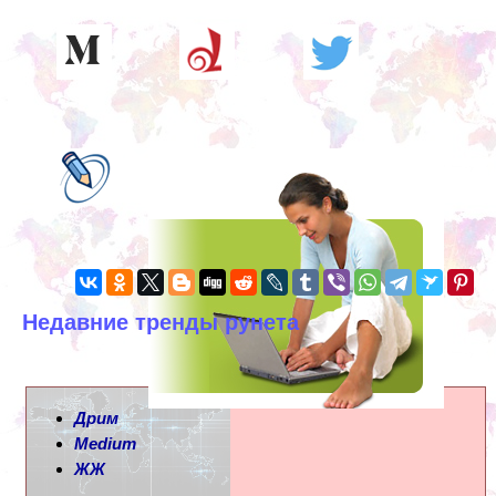
Недавние тренды рунета
Дрим
Medium
ЖЖ